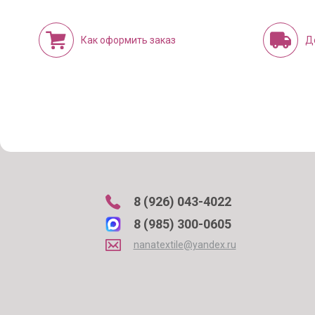
Как оформить заказ
Д
8 (926) 043-4022
8 (985) 300-0605
nanatextile@yandex.ru