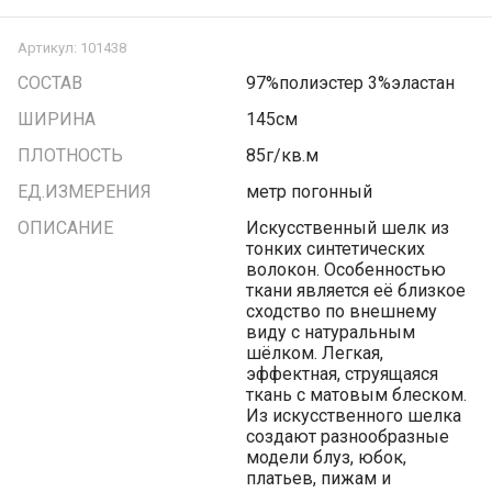
Артикул:
101438
СОСТАВ
97%полиэстер 3%эластан
ШИРИНА
145см
ПЛОТНОСТЬ
85г/кв.м
ЕД.ИЗМЕРЕНИЯ
метр погонный
ОПИСАНИЕ
Искусственный шелк из
тонких синтетических
волокон. Особенностью
ткани является её близкое
сходство по внешнему
виду с натуральным
шёлком. Легкая,
эффектная, струящаяся
ткань с матовым блеском.
Из искусственного шелка
создают разнообразные
модели блуз, юбок,
платьев, пижам и