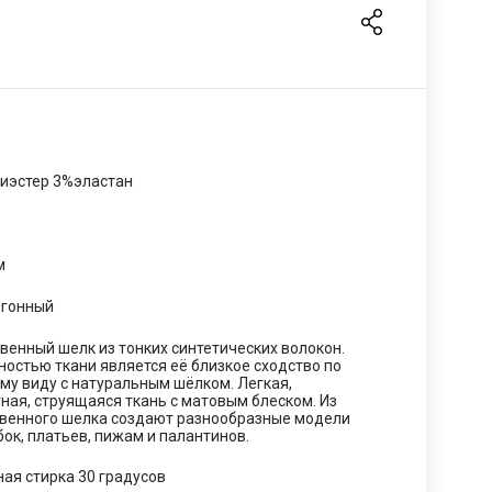
иэстер 3%эластан
м
огонный
венный шелк из тонких синтетических волокон.
остью ткани является её близкое сходство по
му виду с натуральным шёлком. Легкая,
ная, струящаяся ткань с матовым блеском. Из
твенного шелка создают разнообразные модели
бок, платьев, пижам и палантинов.
ая стирка 30 градусов