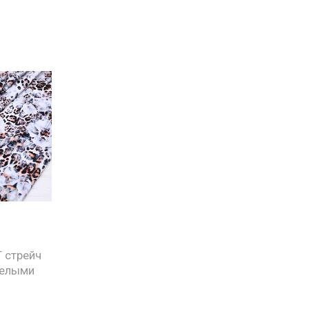
 стрейч
белыми